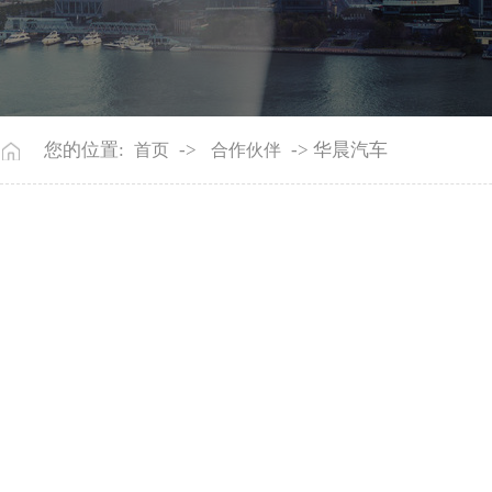
您的位置:
->
-> 华晨汽车
首页
合作伙伴