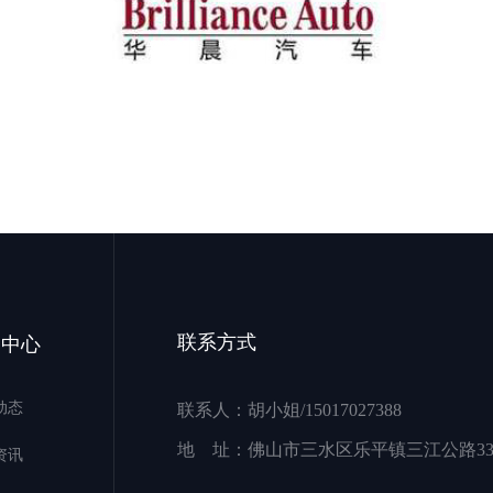
联系方式
闻中心
动态
联系人：胡小姐/15017027388
地 址：佛山市三水区乐平镇三江公路33
资讯