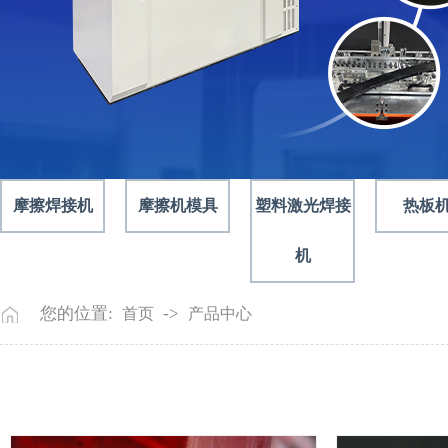
摩擦焊接机
摩擦机模具
塑料激光焊接
热板
机
您的位置:
->
首页
产品中心