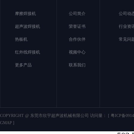
摩擦焊接机
公司简介
公司动
超声波焊接机
荣誉证书
行业资
热板机
合作伙伴
常见问
红外线焊接机
视频中心
更多产品
联系我们
COPYRIGHT @ 东莞市欣宇超声波机械有限公司 访问量：
[ 粤ICP备0914
GMAP ]