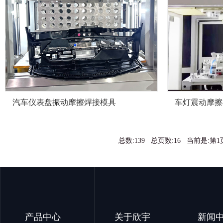
汽车仪表盘振动摩擦焊接模具
车灯震动摩擦
总数:139 总页数:16 当前是:
产品中心
关于欣宇
新闻