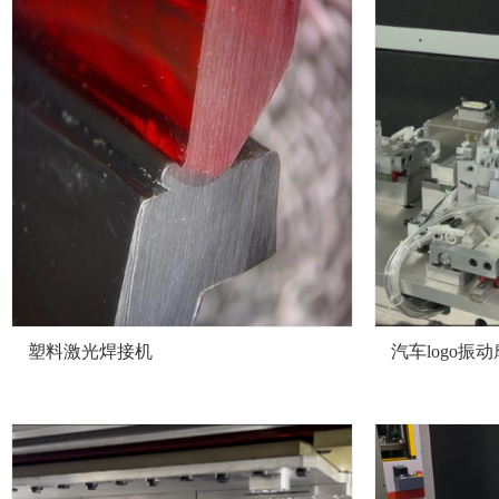
塑料激光焊接机
汽车logo振