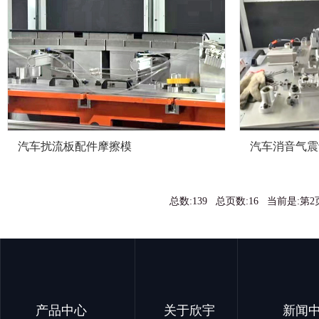
汽车扰流板配件摩擦模
汽车消音气震
总数:139 总页数:16 当前是:第
产品中心
关于欣宇
新闻