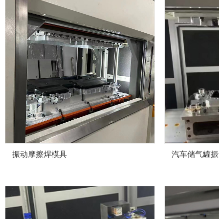
振动摩擦焊模具
汽车储气罐振