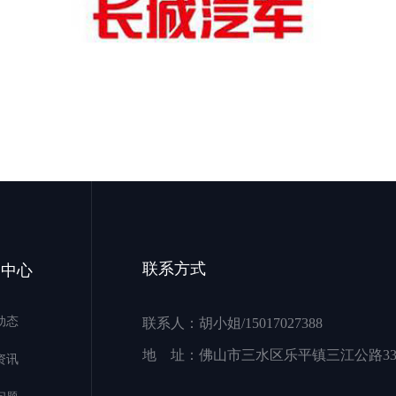
联系方式
闻中心
动态
联系人：胡小姐/15017027388
地 址：佛山市三水区乐平镇三江公路33
资讯